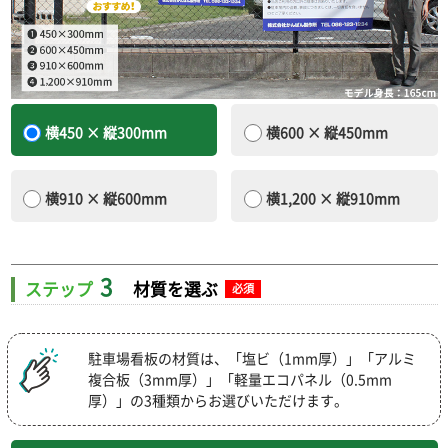
横
450
× 縦
300mm
横
600
× 縦
450mm
横
910
× 縦
600mm
横
1,200
× 縦
910mm
3
ステップ
材質を選ぶ
必須
駐車場看板の材質は、「塩ビ（1mm厚）」「アルミ
複合板（3mm厚）」「軽量エコパネル（0.5mm
厚）」の3種類からお選びいただけます。