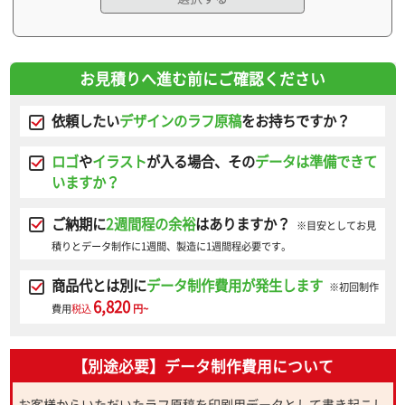
お見積りへ進む前にご確認ください
依頼したい
デザインのラフ原稿
をお持ちですか？
ロゴ
や
イラスト
が入る場合、その
データは準備できて
いますか？
ご納期に
2週間程の余裕
はありますか？
※目安としてお見
積りとデータ制作に1週間、製造に1週間程必要です。
商品代とは別に
データ制作費用が発生します
※初回制作
6,820
費用
税込
円~
【別途必要】データ制作費用について
お客様からいただいたラフ原稿を印刷用データとして書き起こし