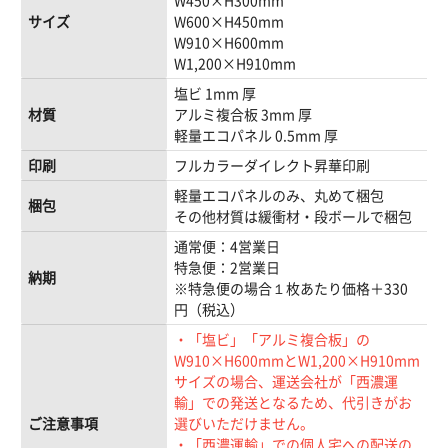
W450×H300mm
サイズ
W600×H450mm
W910×H600mm
W1,200×H910mm
塩ビ 1mm 厚
材質
アルミ複合板 3mm 厚
軽量エコパネル 0.5mm 厚
印刷
フルカラーダイレクト昇華印刷
軽量エコパネルのみ、丸めて梱包
梱包
その他材質は緩衝材・段ボールで梱包
通常便：4営業日
特急便：2営業日
納期
※特急便の場合１枚あたり価格＋330
円（税込）
・「塩ビ」「アルミ複合板」の
W910×H600mmとW1,200×H910mm
サイズの場合、運送会社が「西濃運
輸」での発送となるため、代引きがお
ご注意事項
選びいただけません。
・「西濃運輸」での個人宅への配送の