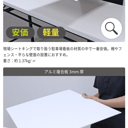
現場シートキングで取り扱う駐車場看板の材質の中で一番安価。柵やフ
ェンス・平らな壁面の設置におすすめ。
重さ：約 1.37kg/ ㎡
アルミ複合板 3mm 厚