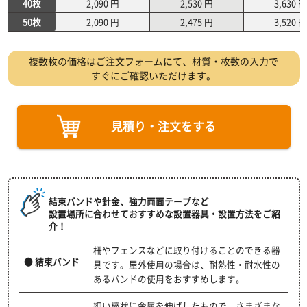
40枚
2,090 円
2,530 円
3,630 円
50枚
2,090 円
2,475 円
3,520 円
複数枚の価格はご注文フォームにて、材質・枚数の入力で
すぐにご確認いただけます。
見積り・注文をする
結束バンドや針金、強力両面テープなど
設置場所に合わせておすすめな設置器具・設置方法をご紹
介！
柵やフェンスなどに取り付けることのできる器
● 結束バンド
具です。屋外使用の場合は、耐熱性・耐水性の
あるバンドの使用をおすすめします。
細い棒状に金属を伸ばしたもので、さまざまな