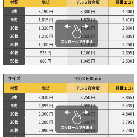
材質
塩ビ
アルミ複合板
軽量エコパ
1枚
3,190 円
3,300 円
4,400 円
5枚
1,815 円
1,870 円
3,410 円
10枚
1,320 円
1,430 円
2,860 円
20枚
1,210 円
1,320 円
2,805 円
30枚
1,100 円
1,210 円
2,750 円
40枚
935 円
1,100 円
2,695 円
50枚
880 円
1,045 円
2,530 円
サイズ
910×600mm
材質
塩ビ
アルミ複合板
軽量エコパ
1枚
8,030 円
8,250 円
8,855 円
5枚
4,895 円
4,950 円
6,435 円
10枚
3,300 円
3,410 円
4,840 円
20枚
2,200 円
2,640 円
3,795 円
30枚
2,090 円
2,585 円
3,740 円