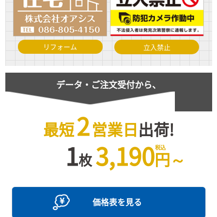
リフォーム
立入禁止
データ・ご注文受付から、
2
最短
営業日
出荷!
1
3,190
円
～
枚
価格表を見る