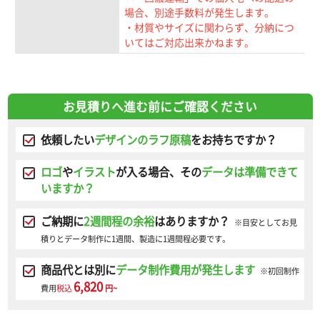
場合、別途手数料が発生します。
・材質やサイズに関わらず、分納につ
いてはご対応出来かねます。
お見積りへ進む前にご確認ください
依頼したい
デザインのラフ原稿
をお持ちですか？
ロゴ
や
イラスト
が入る場合、その
データは準備できて
いますか？
ご納期に
2週間程の余裕
はありますか？
※目安としてお見
積りとデータ制作に1週間、製造に1週間程必要です。
商品代とは別に
データ制作費用が発生します
※初回制作
6,820
費用
税込
円~