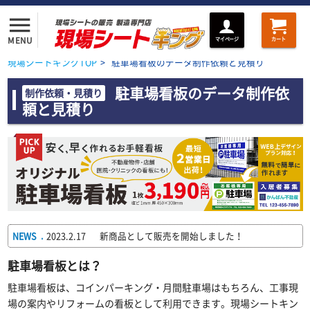
menu
MENU
マイページ
カート
現場シートキングTOP
>
駐車場看板のデータ制作依頼と見積り
駐車場看板のデータ制作依
制作依頼・見積り
頼と見積り
NEWS
2023.2.17
新商品として販売を開始しました！
■
駐車場看板とは？
駐車場看板は、コインパーキング・月間駐車場はもちろん、工事現
場の案内やリフォームの看板として利用できます。現場シートキン