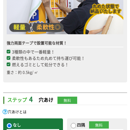
強力両面テープで設置可能な材質！
3種類の中で一番軽量！
柔軟性もあるため丸めて持ち運び可能！
燃えるゴミとして処分できる！
重さ：約 0.5kg/ ㎡
4
ステップ
穴あけ
無料
穴あけとは
なし
四隅
無料