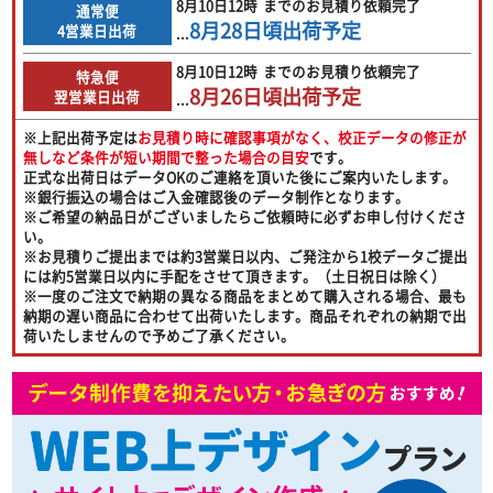
8月10日
12時
までのお見積り依頼完了
通常便
8月28日
頃出荷予定
4営業日出荷
...
8月10日
12時
までのお見積り依頼完了
特急便
8月26日
頃出荷予定
翌営業日出荷
...
※上記出荷予定は
お見積り時に確認事項がなく、校正データの修正が
無しなど条件が短い期間で整った場合の目安
です。
正式な出荷日はデータOKのご連絡を頂いた後にご案内いたします。
※銀行振込の場合はご入金確認後のデータ制作となります。
※ご希望の納品日がございましたらご依頼時に必ずお申し付けくださ
い。
※お見積りご提出までは
約3営業日以内
、ご発注から1校データご提出
には
約5営業日以内
に手配をさせて頂きます。（土日祝日は除く）
※一度のご注文で納期の異なる商品をまとめて購入される場合、最も
納期の遅い商品に合わせて出荷いたします。商品それぞれの納期で出
荷いたしませんので予めご了承ください。