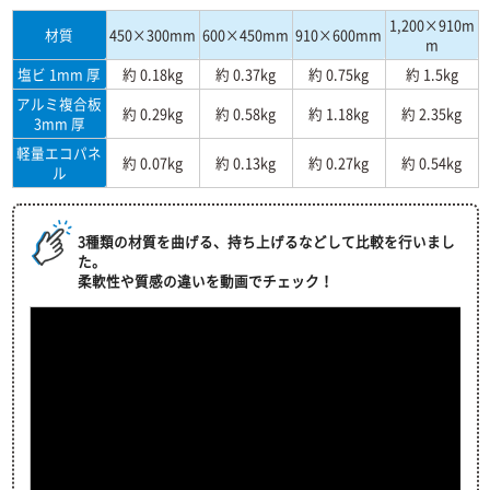
1,200×910m
材質
450×300mm
600×450mm
910×600mm
m
塩ビ 1mm 厚
約 0.18kg
約 0.37kg
約 0.75kg
約 1.5kg
アルミ複合板
約 0.29kg
約 0.58kg
約 1.18kg
約 2.35kg
3mm 厚
軽量エコパネ
約 0.07kg
約 0.13kg
約 0.27kg
約 0.54kg
ル
3種類の材質を曲げる、持ち上げるなどして比較を行いまし
た。
柔軟性や質感の違いを動画でチェック！