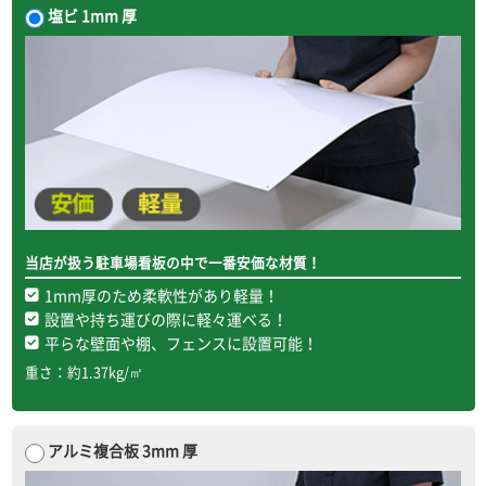
塩ビ 1mm 厚
当店が扱う駐車場看板の中で一番安価な材質！
1mm厚のため柔軟性があり軽量！
設置や持ち運びの際に軽々運べる！
平らな壁面や棚、フェンスに設置可能！
重さ：約1.37kg/㎡
アルミ複合板 3mm 厚