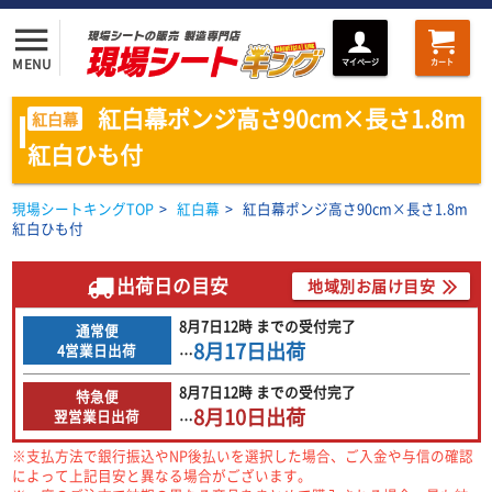
menu
MENU
マイページ
カート
紅白幕ポンジ高さ90cm×長さ1.8m
紅白幕
紅白ひも付
現場シートキングTOP
>
紅白幕
>
紅白幕ポンジ高さ90cm×長さ1.8m
紅白ひも付
出荷日の目安
地域別お届け目安
8月7日
12時
までの
受付完了
通常便
8月17日
出荷
4営業日出荷
…
8月7日
12時
までの
受付完了
特急便
8月10日
出荷
翌営業日出荷
…
※支払方法で銀行振込やNP後払いを選択した場合、ご入金や与信の確認
によって上記目安と異なる場合がございます。