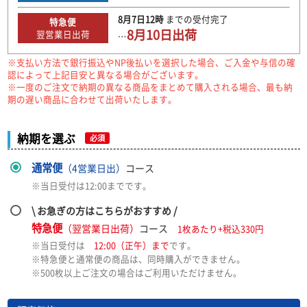
8月7日
12時
までの
受付完了
特急便
8月10日
出荷
翌営業日出荷
…
※支払い方法で銀行振込やNP後払いを選択した場合、ご入金や与信の確
認によって上記目安と異なる場合がございます。
※一度のご注文で納期の異なる商品をまとめて購入される場合、最も納
期の遅い商品に合わせて出荷いたします。
納期を選ぶ
必須
通常便
（4営業日出）
コース
※当日受付は12:00までです。
\ お急ぎの方はこちらがおすすめ /
特急便
（翌営業日出荷）
コース
1枚あたり+税込330円
※当日受付は
12:00（正午）まで
です。
※特急便と通常便の商品は、同時購入ができません。
※500枚以上ご注文の場合はご利用いただけません。