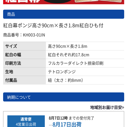
商品
紅白幕ポンジ高さ90cm×長さ1.8m紅白ひも付
商品番号：KH003-01IN
サイズ
高さ90cm×長さ1.8m
紅白の幅
紅白それぞれ約17.8cm
印刷方法
フルカラーダイレクト捺染印刷
生地
テトロンポンジ
付属品
紐（太さ：約8mm）
納期について
地域別お届け目安
8月7日
12時
までの
受付完了
通常便
8月17日
出荷
4
営業日出荷
…