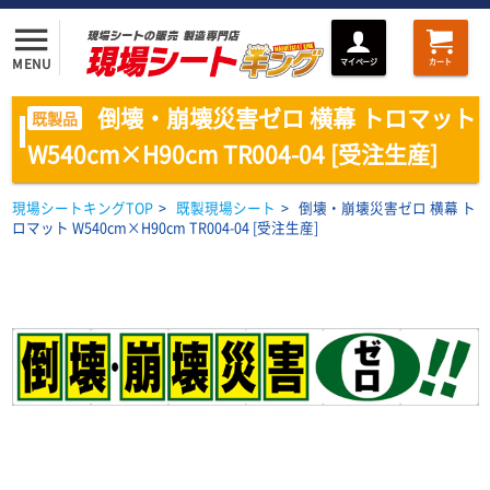
menu
MENU
マイページ
カート
倒壊・崩壊災害ゼロ 横幕 トロマット
既製品
W540cm×H90cm TR004-04 [受注生産]
現場シートキングTOP
>
既製現場シート
>
倒壊・崩壊災害ゼロ 横幕 ト
ロマット W540cm×H90cm TR004-04 [受注生産]