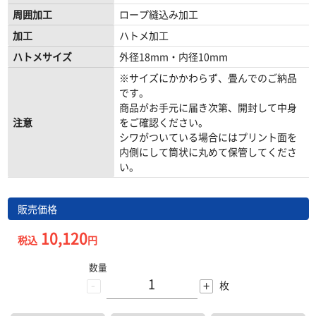
周囲加工
ロープ縫込み加工
加工
ハトメ加工
ハトメサイズ
外径18mm・内径10mm
※サイズにかかわらず、畳んでのご納品
です。
商品がお手元に届き次第、開封して中身
注意
をご確認ください。
シワがついている場合にはプリント面を
内側にして筒状に丸めて保管してくださ
い。
販売価格
10,120
税込
円
数量
-
+
枚